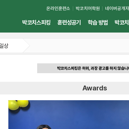
온라인훈련소
박코치어학원
네이버공개
박코치스피킹
훈련성공기
학습 방법
박코치
 일상
박코치스피킹은 허위, 과장 광고를 하지 않습니
Awards