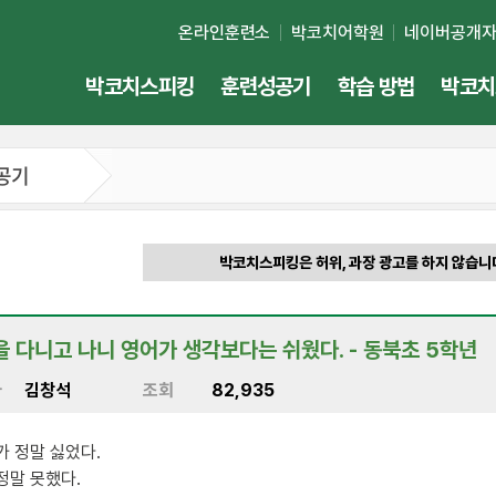
온라인훈련소
박코치어학원
네이버공개
박코치스피킹
훈련성공기
학습 방법
박코치
공기
박코치스피킹은 허위, 과장 광고를 하지 않습니
 다니고 나니 영어가 생각보다는 쉬웠다. - 동북초 5학년
자
김창석
조회
82,935
가 정말 싫었다.
정말 못했다.