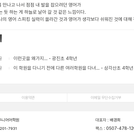
 만나고 나서 점점 내 발을 잡으려던 영어가
는 듯 하는 게 하늘로 날아 갈 것 같은 느낌이다.
나의 영어 스피킹 실력이 올라간 것과 영어가 생각보다 쉬워진 것에 대해 
글
이런곳을 왜가지... - 광진초 4학년
글
이 학원을 다니기 전에 다른 여러학원을 다녀... - 삼각산초 4학년
이용약관
이메일 무단수집거부
주니어어학원
대표자
:
배경희
팩스
:
0507-478-12
201-7931