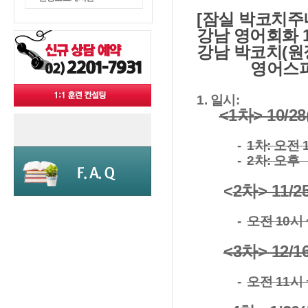
[잠실 박코치주
강남 영어회화 
강남 박코치(원
영어스피킹
1. 일시:
<1차> 10/28
-
1차: 오전 
-
2차: 오후 
<
2차> 11/2
-
오전 10시 
<3차> 12/1
-
오전 11시 