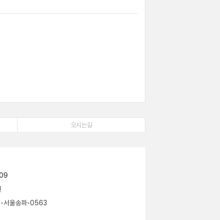
오시는길
09
원
6-서울송파-0563