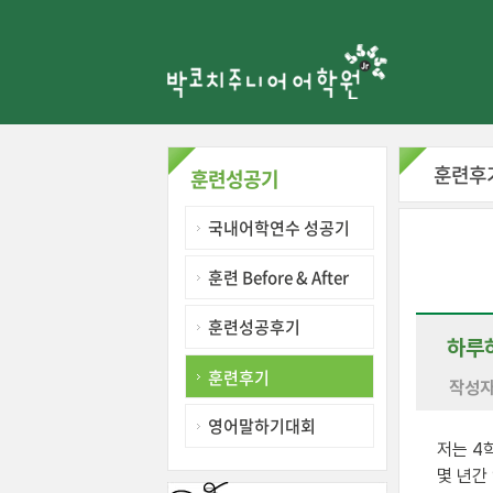
훈련후
훈련성공기
국내어학연수 성공기
훈련 Before & After
훈련성공후기
하루하
훈련후기
작성
영어말하기대회
저는 4
몇 년간