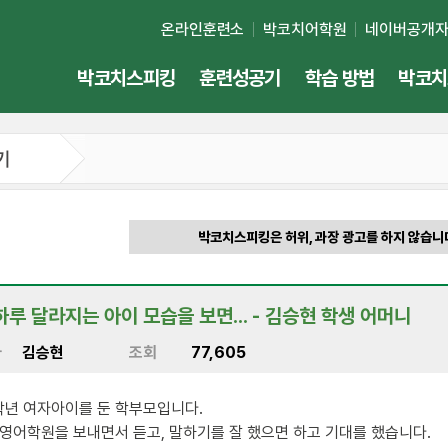
온라인훈련소
박코치어학원
네이버공개
박코치스피킹
훈련성공기
학습 방법
박코치
기
박코치스피킹은 허위, 과장 광고를 하지 않습니
루 달라지는 아이 모습을 보면... - 김승현 학생 어머니
자
김승현
조회
77,605
학년 여자아이를 둔 학부모입니다.
 영어학원을 보내면서 듣고, 말하기를 잘 했으면 하고 기대를 했습니다.