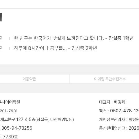
글
한 친구는 한국어가 낮설게 느껴진다고 합니다. - 잠실중 1학년
글
하루에 8시간이나 공부를... - 경성중 2학년
이용약관
이메일 무단수집거부
주니어어학원
대표자
:
배경희
팩스
:
0507-478-12
201-7931
제고분로 127 4,5층(잠실동, 다산해명빌딩)
개인정보관리자
: 박정
: 305-94-73256
통신판매업신고
: 202
제 7789호