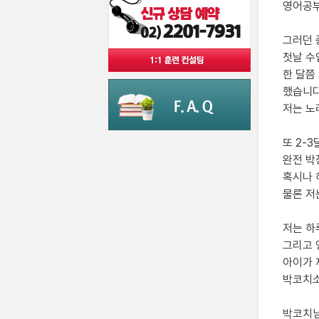
영어공부
그러던 
첫날 수
한 달쯤
했습니다
저는 노
또 2-
완전 박
혹시나 
물론 저
저는 하
그리고 
아이가 
박코치소
박코치님