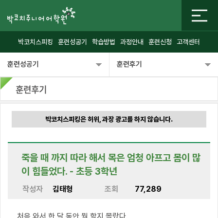
박코치스피킹
훈련성공기
학습방법
과정안내
훈련신청
고객센터
훈련성공기
훈련후기
훈련후기
박코치스피킹은 허위, 과장 광고를 하지 않습니다.
죽을 때 까지 따라 해서 목은 엄청 아프고 몸이 많
이 힘들었다. - 초등 3학년
작성자
김태형
조회
77,289
처음 와서 한 달 동안 뭘 할지 몰랐다.