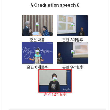
§ Graduation speech §
훈련
처음
훈련
3개월후
훈련
6개월후
훈련
9개월후
훈련
12개월후