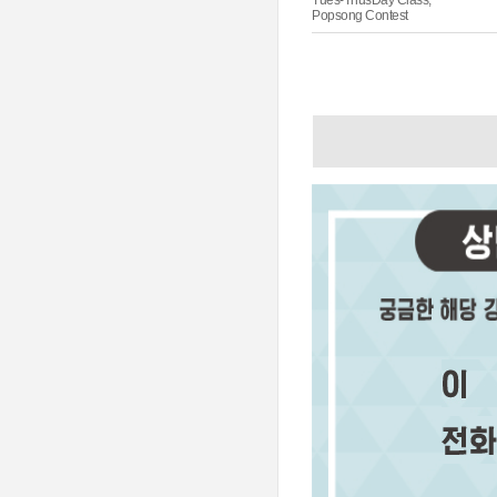
Tues-ThusDay Class,
Popsong Contest